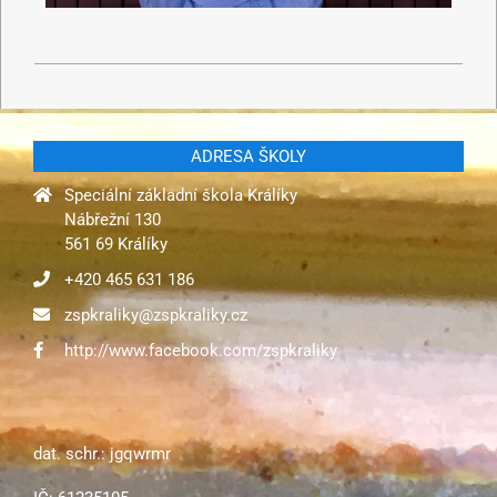
ADRESA ŠKOLY
Speciální základní škola Králíky
Nábřežní 130
561 69 Králíky
+420 465 631 186
zspkraliky@zspkraliky.cz
http://www.facebook.com/zspkraliky
dat. schr.: jgqwrmr