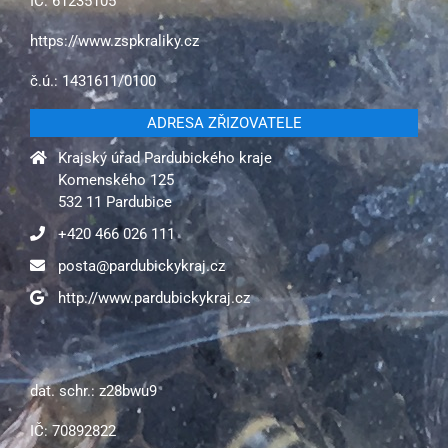
IČ: 61235105
https://www.zspkraliky.cz
č.ú.: 1431611/0100
ADRESA ZŘIZOVATELE
Krajský úřad Pardubického kraje
Komenského 125
532 11 Pardubice
+420 466 026 111
posta@pardubickykraj.cz
http://www.pardubickykraj.cz
dat. schr.: z28bwu9
IČ: 70892822