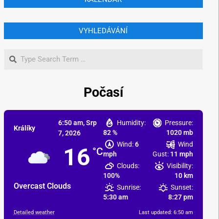
VYHLEDÁVÁNÍ
Počasí
6:50 am,
Srp
Humidity:
Pressure:
Králíky
82 %
1020 mb
7, 2026
Wind:
6
Wind
16
°C
mph
Gust:
11 mph
Clouds:
Visibility:
100%
10 km
Overcast Clouds
Sunrise:
Sunset:
5:30 am
8:27 pm
Detailed weather
Last updated: 6:50 am