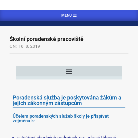
MENU
Školní poradenské pracoviště
ON:
16. 8. 2019
Poradenská služba je poskytována žákům a
jejich zákonným zástupcům
Účelem poradenských služeb školy je přispívat
zejména k:
vytváření vhodných podmínek pro zdravý tělesný