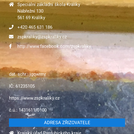
Speciální základní škola Králíky
Nábřežní 130
561 69 Králíky
+420 465 631 186
zspkraliky@zspkraliky.cz
http://www.facebook.com/zspkraliky
dat. schr.: jgqwrmr
IČ: 61235105
https://www.zspkraliky.cz
č.ú.: 1431611/0100
ADRESA ZŘIZOVATELE
Krajský úřad Pardubického kraje