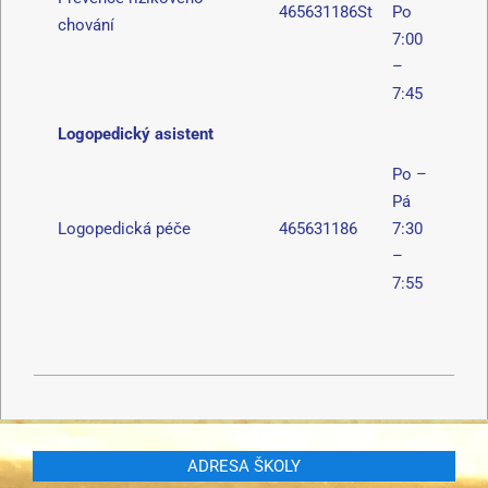
465631186St
Po
chování
7:00
–
7:45
Logopedický asistent
Po –
Pá
Logopedická péče
465631186
7:30
–
7:55
ADRESA ŠKOLY