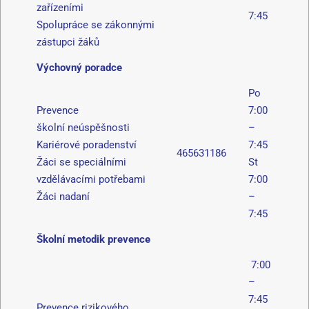
zařízeními
7:45
Spolupráce se zákonnými
zástupci žáků
Výchovný poradce
Po
Prevence
7:00
školní neúspěšnosti
–
Kariérové poradenství
7:45
465631186
Žáci se speciálními
St
vzdělávacími potřebami
7:00
Žáci nadaní
–
7:45
Školní metodik prevence
7:00
–
7:45
Prevence rizikového