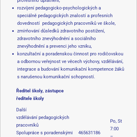
profesního uplatnění,
rozvíjení pedagogicko-psychologických a
speciálně pedagogických znalostí a profesních
dovedností pedagogických pracovníků ve škole,
zmírňování důsledků zdravotního postižení,
zdravotního znevýhodnění a sociálního
znevýhodnění a prevenci jeho vzniku,
konzultační a poradenskou činnost pro rodičovskou
a odbornou veřejnost ve věcech výchovy, vzdělávání,
integrace a budování komunikační kompetence žáků
s narušenou komunikační schopností.
Ředitel školy, zástupce
ředitele školy
Další
vzdělávání pedagogických
Po, St
pracovníků
7:00
Spolupráce s poradenskými
465631186
–