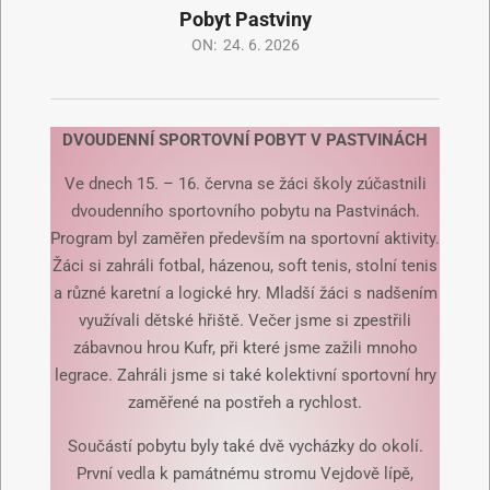
Pobyt Pastviny
ON:
24. 6. 2026
DVOUDENNÍ SPORTOVNÍ POBYT
V PASTVINÁCH
Ve dnech 15. – 16. června se žáci školy zúčastnili
dvoudenního sportovního pobytu na Pastvinách.
Program byl zaměřen především na sportovní aktivity.
Žáci si zahráli fotbal, házenou, soft tenis, stolní tenis
a různé karetní a logické hry. Mladší žáci s nadšením
využívali dětské hřiště. Večer jsme si zpestřili
zábavnou hrou Kufr, při které jsme zažili mnoho
legrace. Zahráli jsme si také kolektivní sportovní hry
zaměřené na postřeh a rychlost.
Součástí pobytu byly také dvě vycházky do okolí.
První vedla k památnému stromu Vejdově lípě,