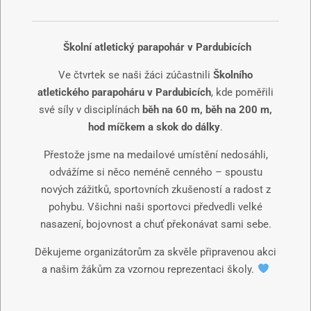
Školní atletický parapohár v Pardubicích
Ve čtvrtek se naši žáci zúčastnili
Školního
atletického parapoháru v Pardubicích
, kde poměřili
své síly v disciplínách
běh na 60 m, běh na 200 m,
hod míčkem a skok do dálky
.
Přestože jsme na medailové umístění nedosáhli,
odvážíme si něco neméně cenného – spoustu
nových zážitků, sportovních zkušeností a radost z
pohybu. Všichni naši sportovci předvedli velké
nasazení, bojovnost a chuť překonávat sami sebe.
Děkujeme organizátorům za skvěle připravenou akci
a našim žákům za vzornou reprezentaci školy.