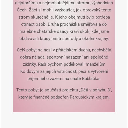
nejstaršímu a nejmohutnějšímu stromu východních
Čech. Žáci si mohli vyzkoušet, jak obrovský tento
strom skutečně je. K jeho obejmutí bylo potřeba
čtrnáct osob. Druhá procházka směřovala do
malebné chatařské osady Kraví skok, kde jsme
obdivovali krásy místní přírody a okolní krajiny.
Celý pobyt se nesl v přátelském duchu, nechyběla
dobrá nálada, sportovní nasazení ani společné
zážitky. Rádi bychom poděkovali manželům
Koldovým za jejich vstřícnost, péči a vytvoření
příjemného zázemí na chatě Bublačka.
Tento pobyt je součástí projektu „Děti v pohybu 3“,
který je finančně podpořen Pardubickým krajem.