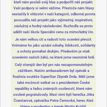
kteří nám poslali svůj hlas a podpořili náš projekt.
Vaší podpory si velmi vážíme. Přestože nám hlasy
nestačily k vítězství v naší kategorii, odborná porota
posoudila náš projekt jako výjimečný, inspirativní,
záslužný a hodný následování. Rozhodla se proto
udělit naší škole Speciální cenu za mimořádný čin.
Je nám velkou ctí a radostí toto ocenění převzít.
Vnímáme ho jako uznání odvahy, lidskosti, solidarity
a ochoty pomáhat druhým. Především je však
oceněním našich žáků, na které jsme nesmírně hrdí.
Celý včerejší den byl pro nás nezapomenutelným
zážitkem. Naším ambasadorem byl zpěvák a
finalista soutěže SuperStar Zbyněk Drda. Měli jsme
také možnost setkat se s prezidentem České
republiky a řadou známých osobností, které nám
osobně pogratulovaly. Mezi nimi byli herečka Jitka
Čvančarová, zpěvačka Petra Černocká, herec Aleš
Háma a moderátor a trenér Martin Košťál.