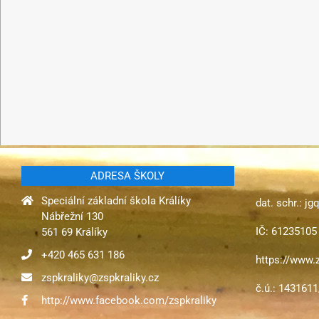
ADRESA ŠKOLY
Speciální základní škola Králíky
dat. schr.: j
Nábřežní 130
IČ: 61235105
561 69 Králíky
+420 465 631 186
https://www.z
zspkraliky@zspkraliky.cz
č.ú.: 143161
http://www.facebook.com/zspkraliky