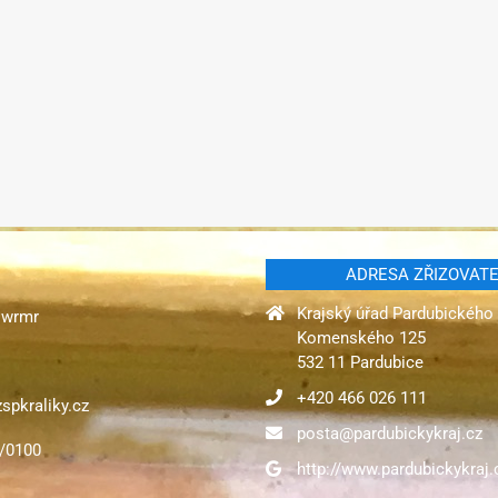
ADRESA ZŘIZOVAT
Krajský úřad Pardubického 
gqwrmr
Komenského 125
532 11 Pardubice
+420 466 026 111
spkraliky.cz
posta@pardubickykraj.cz
1/0100
http://www.pardubickykraj.