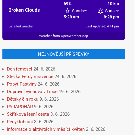
69%
10 km
Broken Clouds
Sunrise:
Sunset:
5:28 am
8:28 pm
Detailed weather
Last updated: 4:41 pm
Weather from OpenWeatherMap
NEJNOVĚJŠÍ PŘÍSPĚVKY
Den řemesel
24. 6. 2026
Stezka Ferdy mravence
24. 6. 2026
Pobyt Pastviny
24. 6. 2026
Dopravní výchova v Lipce
19. 6. 2026
Dětský čin roku
9. 6. 2026
PARAPOHÁR
9. 6. 2026
Skřítkova lesní cesta
3. 6. 2026
Recyklohraní
3. 6. 2026
Informace o aktivitách v měsíci květen
2. 6. 2026