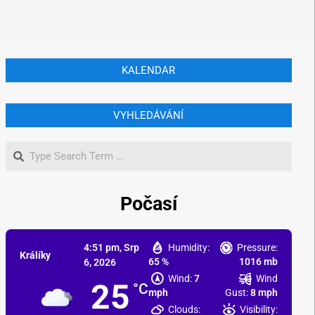
KALENDAR
VYHLEDÁVÁNÍ
Počasí
4:51 pm,
Srp
Humidity:
Pressure:
Králíky
65 %
1016 mb
6, 2026
Wind:
7
Wind
25
°C
mph
Gust:
8 mph
Clouds:
Visibility: