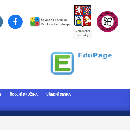
Zřizovatel
stránky
S
ŠKOLNÍ DRUŽINA
ÚŘEDNÍ DESKA