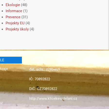
Ekologie
(48)
Informace
(1)
Prevence
(31)
Projekty EU
(4)
Projekty školy
(4)
ELE
kraje
dat. schr.: z28bwu9
IČ: 70892822
DIČ: CZ70892822
http://www.klicekevzdelani.cz
cz