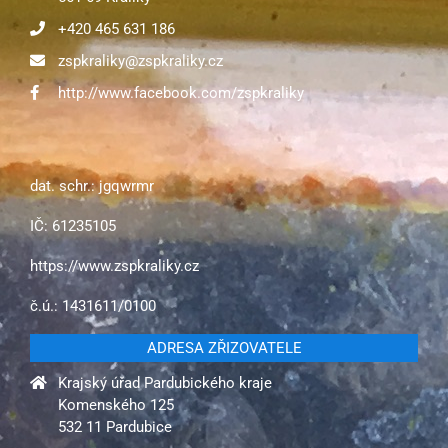
+420 465 631 186
zspkraliky@zspkraliky.cz
http://www.facebook.com/zspkraliky
dat. schr.: jgqwrmr
IČ: 61235105
https://www.zspkraliky.cz
č.ú.: 1431611/0100
ADRESA ZŘIZOVATELE
Krajský úřad Pardubického kraje
Komenského 125
532 11 Pardubice