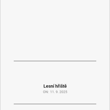
Lesní hřiště
ON:
11. 9. 2025