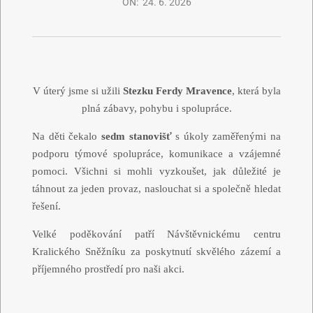
ON:
24. 6. 2026
V úterý jsme si užili
Stezku Ferdy Mravence
, která byla
plná zábavy, pohybu i spolupráce.
Na děti čekalo
sedm stanovišť
s úkoly zaměřenými na
podporu týmové spolupráce, komunikace a vzájemné
pomoci. Všichni si mohli vyzkoušet, jak důležité je
táhnout za jeden provaz, naslouchat si a společně hledat
řešení.
Velké poděkování patří Návštěvnickému centru
Kralického Sněžníku za poskytnutí skvělého zázemí a
příjemného prostředí pro naši akci.