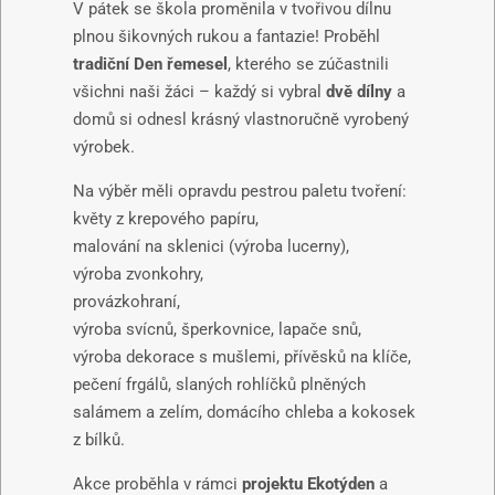
V pátek se škola proměnila v tvořivou dílnu
plnou šikovných rukou a fantazie! Proběhl
tradiční Den řemesel
, kterého se zúčastnili
všichni naši žáci – každý si vybral
dvě dílny
a
domů si odnesl krásný vlastnoručně vyrobený
výrobek.
Na výběr měli opravdu pestrou paletu tvoření:
květy z krepového papíru,
malování na sklenici (výroba lucerny),
výroba zvonkohry,
provázkohraní,
výroba svícnů, šperkovnice, lapače snů,
výroba dekorace s mušlemi, přívěsků na klíče,
pečení frgálů, slaných rohlíčků plněných
salámem a zelím, domácího chleba a kokosek
z bílků.
Akce proběhla v rámci
projektu Ekotýden
a