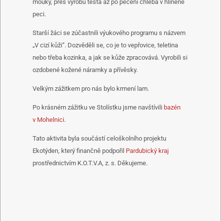
mouky, přes výrobu těsta až po pečení chleba v hliněné
peci.
Starší žáci se zúčastnili výukového programu s názvem
„V cizí kůži“. Dozvěděli se, co je to vepřovice, teletina
nebo třeba kozinka, a jak se kůže zpracovává. Vyrobili si
ozdobené kožené náramky a přívěsky.
Velkým zážitkem pro nás bylo krmení lam.
Po krásném zážitku ve Stolístku jsme navštívili
bazén
v Mohelnici
.
Tato aktivita byla součástí celoškolního projektu
Ekotýden, který finančně podpořil
Pardubický kraj
prostřednictvím K.O.T.V.A, z. s. Děkujeme.