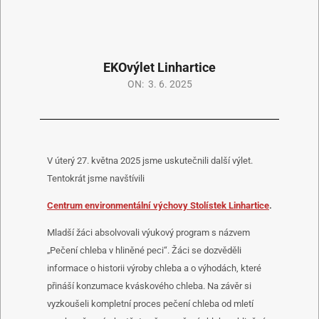
EKOvýlet Linhartice
ON:
3. 6. 2025
V úterý 27. května 2025 jsme uskutečnili další výlet.
Tentokrát jsme navštívili
Centrum environmentální výchovy Stolístek Linhartice
.
Mladší žáci absolvovali výukový program s názvem
„Pečení chleba v hliněné peci“. Žáci se dozvěděli
informace o historii výroby chleba a o výhodách, které
přináší konzumace kváskového chleba. Na závěr si
vyzkoušeli kompletní proces pečení chleba od mletí