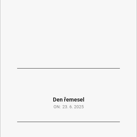
Den řemesel
ON:
23. 6. 2025