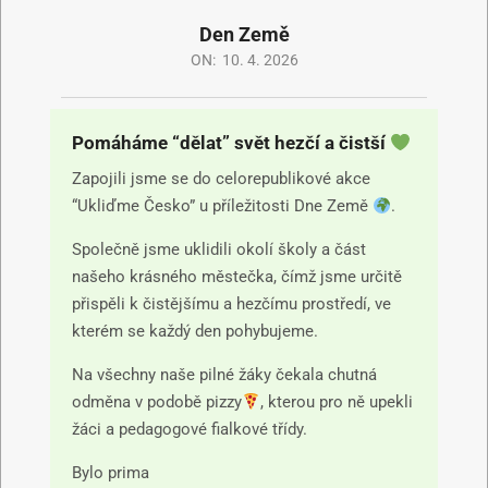
Den Země
ON:
10. 4. 2026
Pomáháme “dělat” svět hezčí a čistší
Zapojili jsme se do celorepublikové akce
“Ukliďme Česko” u příležitosti Dne Země
.
Společně jsme uklidili okolí školy a část
našeho krásného městečka, čímž jsme určitě
přispěli k čistějšímu a hezčímu prostředí, ve
kterém se každý den pohybujeme.
Na všechny naše pilné žáky čekala chutná
odměna v podobě pizzy
, kterou pro ně upekli
žáci a pedagogové fialkové třídy.
Bylo prima