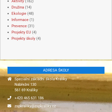
Aktivity
(182)
Družina
(14)
Ekologie
(48)
Informace
(1)
Prevence
(31)
Projekty EU
(4)
Projekty školy
(4)
ADRESA ŠKOLY
Speciální základní škola Králíky
Nábřežní 130
561 69 Králíky
+420 465 631 186
zspkraliky@zspkraliky.cz