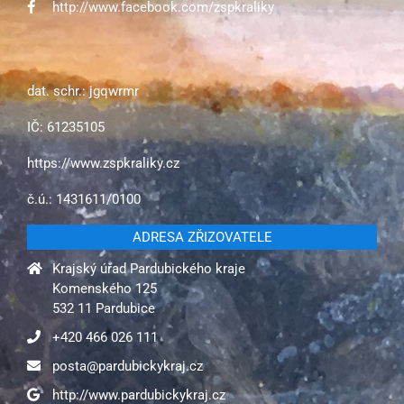
http://www.facebook.com/zspkraliky
dat. schr.: jgqwrmr
IČ: 61235105
https://www.zspkraliky.cz
č.ú.: 1431611/0100
ADRESA ZŘIZOVATELE
Krajský úřad Pardubického kraje
Komenského 125
532 11 Pardubice
+420 466 026 111
posta@pardubickykraj.cz
http://www.pardubickykraj.cz