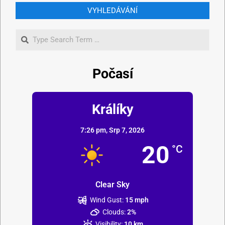
VYHLEDÁVÁNÍ
Počasí
Králíky
7:26 pm,
Srp 7, 2026
20
°C
Clear Sky
Wind Gust:
15 mph
Clouds:
2%
Visibility:
10 km