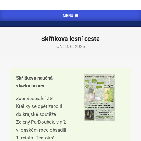
MENU
Skřítkova lesní cesta
ON:
3. 6. 2026
Skřítkova naučná
stezka lesem
Žáci Speciální ZŠ
Králíky se opět zapojili
do krajské soutěže
Zelený ParDoubek, v níž
v loňském roce obsadili
1. místo. Tentokrát