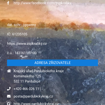
http://www.facebook.com/zspkraliky
dat. schr.: jgqwrmr
IČ: 61235105
https://www.zspkraliky.cz
č.ú.: 1431611/0100
ADRESA ZŘIZOVATELE
Krajský úřad Pardubického kraje
Komenského 125
532 11 Pardubice
+420 466 026 111
posta@pardubickykraj.cz
http://www.pardubickykraj.cz