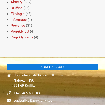
Aktivity
(182)
Družina
(14)
Ekologie
(48)
Informace
(1)
Prevence
(31)
Projekty EU
(4)
Projekty školy
(4)
ADRESA ŠKOLY
Speciální základní škola Králíky
Nábřežní 130
561 69 Králíky
+420 465 631 186
zspkraliky@zspkraliky.cz