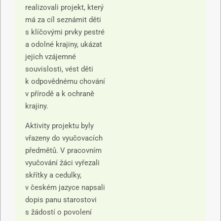
realizovali projekt, který
má za cíl seznámit děti
s klíčovými prvky pestré
a odolné krajiny, ukázat
jejich vzájemné
souvislosti, vést děti
k odpovědnému chování
v přírodě a k ochraně
krajiny.
Aktivity projektu byly
vřazeny do vyučovacích
předmětů. V pracovním
vyučování žáci vyřezali
skřítky a cedulky,
v českém jazyce napsali
dopis panu starostovi
s žádostí o povolení