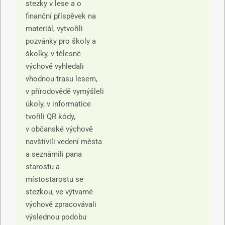
stezky v lese a o
finanční příspěvek na
materiál, vytvořili
pozvánky pro školy a
školky, v tělesné
výchově vyhledali
vhodnou trasu lesem,
v přírodovědě vymýšleli
úkoly, v informatice
tvořili QR kódy,
v občanské výchově
navštívili vedení města
a seznámili pana
starostu a
místostarostu se
stezkou, ve výtvarné
výchově zpracovávali
výslednou podobu