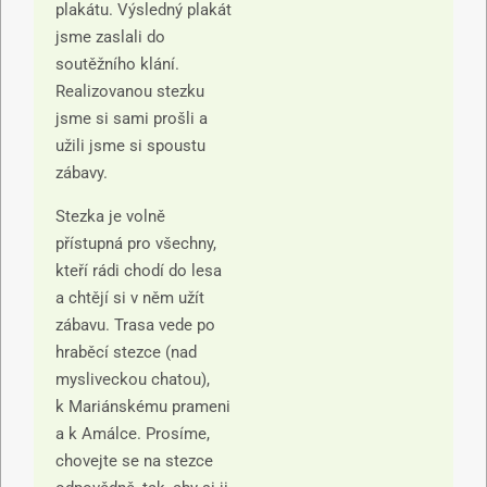
plakátu. Výsledný plakát
jsme zaslali do
soutěžního klání.
Realizovanou stezku
jsme si sami prošli a
užili jsme si spoustu
zábavy.
Stezka je volně
přístupná pro všechny,
kteří rádi chodí do lesa
a chtějí si v něm užít
zábavu. Trasa vede po
hraběcí stezce (nad
mysliveckou chatou),
k Mariánskému prameni
a k Amálce. Prosíme,
chovejte se na stezce