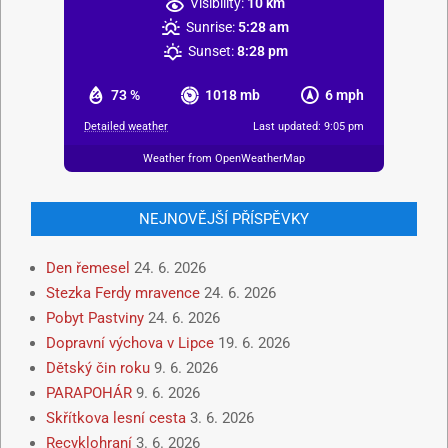
Visibility:
10 km
Sunrise:
5:28 am
Sunset:
8:28 pm
73 %
1018 mb
6 mph
Detailed weather
Last updated: 9:05 pm
Weather from OpenWeatherMap
NEJNOVĚJŠÍ PŘÍSPĚVKY
Den řemesel
24. 6. 2026
Stezka Ferdy mravence
24. 6. 2026
Pobyt Pastviny
24. 6. 2026
Dopravní výchova v Lipce
19. 6. 2026
Dětský čin roku
9. 6. 2026
PARAPOHÁR
9. 6. 2026
Skřítkova lesní cesta
3. 6. 2026
Recyklohraní
3. 6. 2026