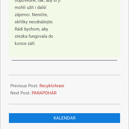
odpovědně, tak, aby si ji
mohli užít i další
zájemci. Neničte,
skřítky neodnášejte.
Rádi bychom, aby
stezka fungovala do
konce září.
Previous Post:
Recyklohraní
Next Post:
PARAPOHÁR
KALENDAR