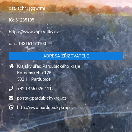
dat. schr.: jgqwrmr
IČ: 61235105
https://www.zspkraliky.cz
č.ú.: 1431611/0100
ADRESA ZŘIZOVATELE
Krajský úřad Pardubického kraje
Komenského 125
532 11 Pardubice
+420 466 026 111
posta@pardubickykraj.cz
http://www.pardubickykraj.cz