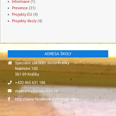
Informace
(1)
Prevence
(31)
Projekty EU
(4)
Projekty školy
(4)
ADRESA ŠKOLY
Speciální základní škola Králíky
Nábřežní 130
561 69 Králíky
+420 465 631 186
zspkraliky@zspkraliky.cz
http://www.facebook.com/zspkraliky