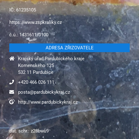
IČ: 61235105
https://www.zspkraliky.cz
č.ú.: 1431611/0100
ADRESA ZŘIZOVATELE
Krajský úřad Pardubického kraje
Komenského 125
532 11 Pardubice
+420 466 026 111
posta@pardubickykraj.cz
http://www.pardubickykraj.cz
dat. schr.: z28bwu9