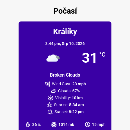
Počasí
Králíky
3:44 pm,
Srp 10, 2026
31
°C
Broken Clouds
Wind Gust:
23 mph
Clouds:
67%
Visibility:
10 km
Sunrise:
5:34 am
Sunset:
8:22 pm
36 %
1014 mb
15 mph