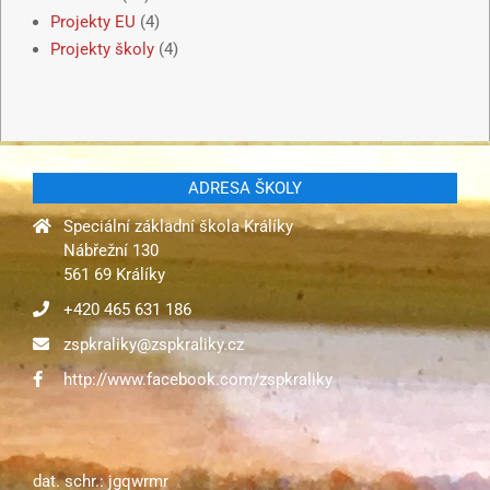
Projekty EU
(4)
Projekty školy
(4)
ADRESA ŠKOLY
Speciální základní škola Králíky
Nábřežní 130
561 69 Králíky
+420 465 631 186
zspkraliky@zspkraliky.cz
http://www.facebook.com/zspkraliky
dat. schr.: jgqwrmr