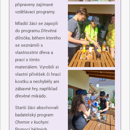
připraveny zajímavé
vzdělávací programy.
Mladší žáci se zapojili
do programu
Dřevěná
dílnička
, během kterého
se seznámili s
vlastnostmi dřeva a
prací s tímto
materiálem. Vyrobili si
vlastní přívěšek či hrací
kostku a nechyběly ani
zábavné hry, například
dřevěné mikádo.
Starší žáci absolvovali
badatelský program
Chemie v kuchyni
.
Pomocí běžných