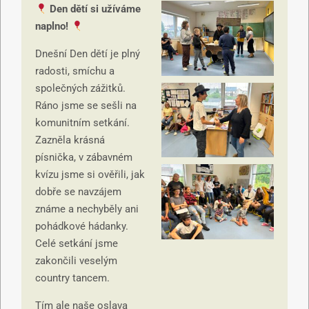
Den dětí si užíváme
naplno!
Dnešní Den dětí je plný
radosti, smíchu a
společných zážitků.
Ráno jsme se sešli na
komunitním setkání.
Zazněla krásná
písnička, v zábavném
kvízu jsme si ověřili, jak
dobře se navzájem
známe a nechyběly ani
pohádkové hádanky.
Celé setkání jsme
zakončili veselým
country tancem.
Tím ale naše oslava