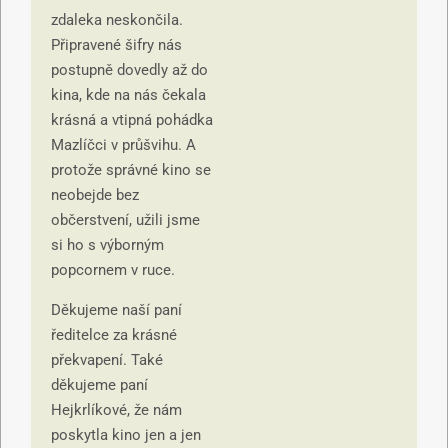
zdaleka neskončila.
Připravené šifry nás
postupně dovedly až do
kina, kde na nás čekala
krásná a vtipná pohádka
Mazlíčci v průšvihu. A
protože správné kino se
neobejde bez
občerstvení, užili jsme
si ho s výborným
popcornem v ruce.
Děkujeme naší paní
ředitelce za krásné
překvapení. Také
děkujeme paní
Hejkrlíkové, že nám
poskytla kino jen a jen