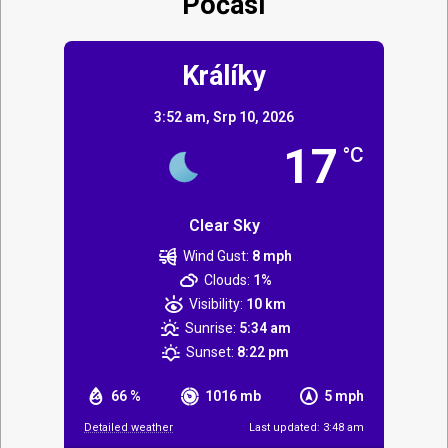
Počasí
Králíky
3:52 am,
Srp 10, 2026
17
°C
Clear Sky
Wind Gust:
8 mph
Clouds:
1%
Visibility:
10 km
Sunrise:
5:34 am
Sunset:
8:22 pm
66 %
1016 mb
5 mph
Detailed weather
Last updated: 3:48 am