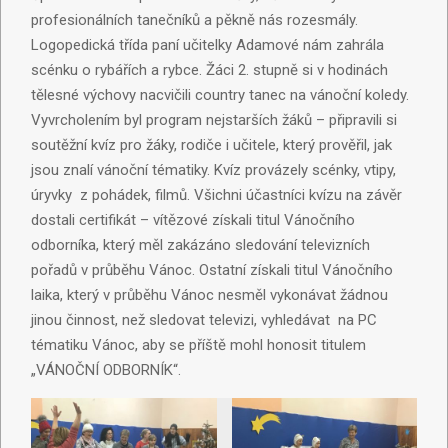
profesionálních tanečníků a pěkně nás rozesmály.
Logopedická třída paní učitelky Adamové nám zahrála
scénku o rybářích a rybce. Žáci 2. stupně si v hodinách
tělesné výchovy nacvičili country tanec na vánoční koledy.
Vyvrcholením byl program nejstarších žáků – připravili si
soutěžní kvíz pro žáky, rodiče i učitele, který prověřil, jak
jsou znalí vánoční tématiky. Kvíz provázely scénky, vtipy,
úryvky z pohádek, filmů. Všichni účastníci kvízu na závěr
dostali certifikát – vítězové získali titul Vánočního
odborníka, který měl zakázáno sledování televizních
pořadů v průběhu Vánoc. Ostatní získali titul Vánočního
laika, který v průběhu Vánoc nesměl vykonávat žádnou
jinou činnost, než sledovat televizi, vyhledávat na PC
tématiku Vánoc, aby se příště mohl honosit titulem
„VÁNOČNÍ ODBORNÍK“.