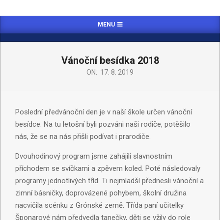
MENU
Vánoční besídka 2018
ON:
17. 8. 2019
Poslední předvánoční den je v naší škole určen vánoční
besídce. Na tu letošní byli pozváni naši rodiče, potěšilo
nás, že se na nás přišli podívat i prarodiče.
Dvouhodinový program jsme zahájili slavnostním
příchodem se svíčkami a zpěvem koled. Poté následovaly
programy jednotlivých tříd. Ti nejmladší přednesli vánoční a
zimní básničky, doprovázené pohybem, školní družina
nacvičila scénku z Grónské země. Třída paní učitelky
Šponarové nám předvedla tanečky, děti se vžily do role