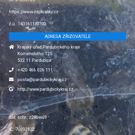
https://www.zspkraliky.cz
č.ú.: 1431611/0100
ADRESA ZŘIZOVATELE
Krajský úřad Pardubického kraje
Komenského 125
532 11 Pardubice
+420 466 026 111
posta@pardubickykraj.cz
http://www.pardubickykraj.cz
dat. schr.: z28bwu9
IČ: 70892822