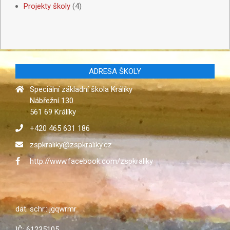
Projekty školy
(4)
ADRESA ŠKOLY
Speciální základní škola Králíky
Nábřežní 130
561 69 Králíky
+420 465 631 186
zspkraliky@zspkraliky.cz
http://www.facebook.com/zspkraliky
dat. schr.: jgqwrmr
IČ: 61235105