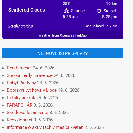
28%
10 km
Scattered Clouds
Sunrise:
Sunset:
5:28 am
8:28 pm
Detailed weather
Last updated: 6:17 am
Weather from OpenWeatherMap
NEJNOVĚJŠÍ PŘÍSPĚVKY
Den řemesel
24. 6. 2026
Stezka Ferdy mravence
24. 6. 2026
Pobyt Pastviny
24. 6. 2026
Dopravní výchova v Lipce
19. 6. 2026
Dětský čin roku
9. 6. 2026
PARAPOHÁR
9. 6. 2026
Skřítkova lesní cesta
3. 6. 2026
Recyklohraní
3. 6. 2026
Informace o aktivitách v měsíci květen
2. 6. 2026