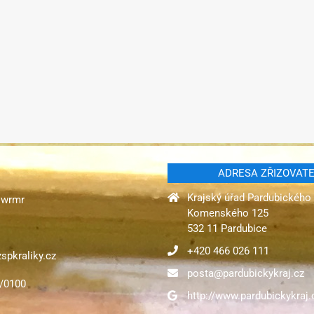
ADRESA ZŘIZOVAT
Krajský úřad Pardubického 
gqwrmr
Komenského 125
532 11 Pardubice
+420 466 026 111
spkraliky.cz
posta@pardubickykraj.cz
1/0100
http://www.pardubickykraj.