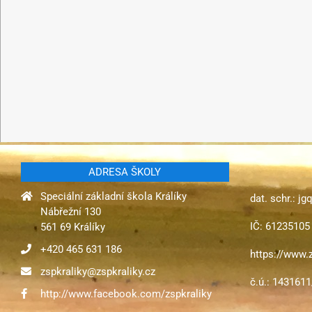
ADRESA ŠKOLY
Speciální základní škola Králíky
dat. schr.: j
Nábřežní 130
IČ: 61235105
561 69 Králíky
+420 465 631 186
https://www.z
zspkraliky@zspkraliky.cz
č.ú.: 143161
http://www.facebook.com/zspkraliky