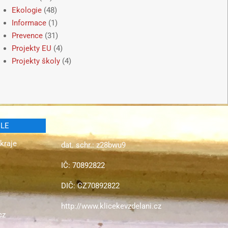
Ekologie
(48)
Informace
(1)
Prevence
(31)
Projekty EU
(4)
Projekty školy
(4)
ELE
kraje
dat. schr.: z28bwu9
IČ: 70892822
DIČ: CZ70892822
http://www.klicekevzdelani.cz
cz