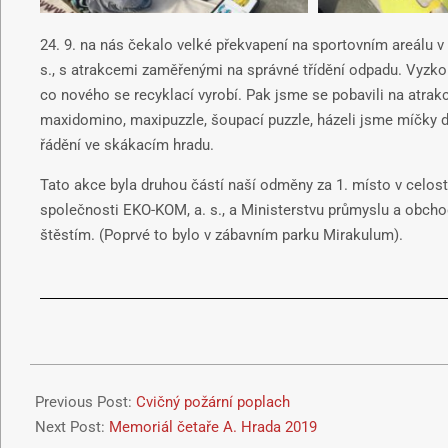
24. 9. na nás čekalo velké překvapení na sportovním areálu v 
s., s atrakcemi zaměřenými na správné třídění odpadu. Vyzkouš
co nového se recyklací vyrobí. Pak jsme se pobavili na atrak
maxidomino, maxipuzzle, šoupací puzzle, házeli jsme míčky d
řádění ve skákacím hradu.
Tato akce byla druhou částí naší odměny za 1. místo v celo
společnosti EKO-KOM, a. s., a Ministerstvu průmyslu a obchodu
štěstím. (Poprvé to bylo v zábavním parku Mirakulum).
Previous Post:
Cvičný požární poplach
Next Post:
Memoriál četaře A. Hrada 2019