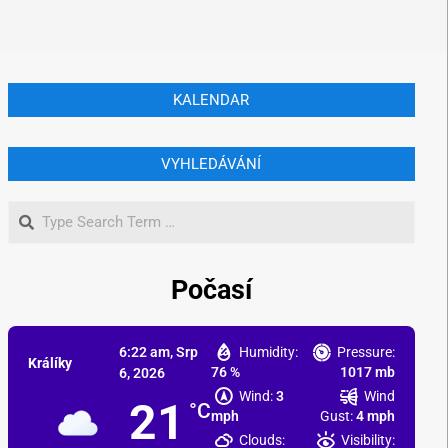
KALENDAR
VYHLEDÁVÁNÍ
Počasí
6:22 am,
Srp
Humidity:
Pressure:
Králíky
76 %
1017 mb
6, 2026
Wind:
3
Wind
21
°C
mph
Gust:
4 mph
Clouds:
Visibility: