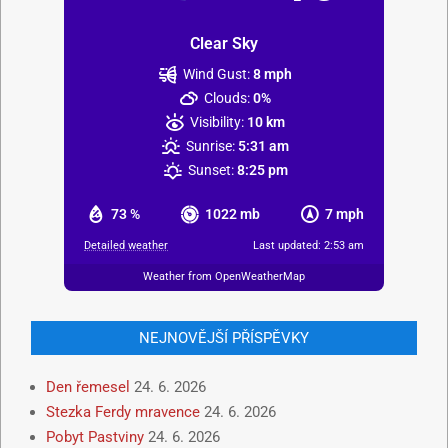
Clear Sky
Wind Gust:
8 mph
Clouds:
0%
Visibility:
10 km
Sunrise:
5:31 am
Sunset:
8:25 pm
73 %
1022 mb
7 mph
Detailed weather
Last updated: 2:53 am
Weather from OpenWeatherMap
NEJNOVĚJŠÍ PŘÍSPĚVKY
Den řemesel
24. 6. 2026
Stezka Ferdy mravence
24. 6. 2026
Pobyt Pastviny
24. 6. 2026