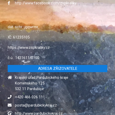
http://www.facebook.com/zspkraliky
dat. schr.: jgqwrmr
IČ: 61235105
https://www.zspkraliky.cz
č.ú.: 1431611/0100
ADRESA ZŘIZOVATELE
Krajský úřad Pardubického kraje
Komenského 125
532 11 Pardubice
+420 466 026 111
posta@pardubickykraj.cz
http://www.pardubickykraj.cz