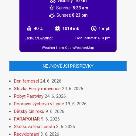
Visibility:
10 km
Sunrise:
5:33 am
Sunset:
8:23 pm
40 %
1018 mb
1 mph
Detailed weather
Last updated: 4:54 pm
Weather from OpenWeatherMap
NEJNOVĚJŠÍ PŘÍSPĚVKY
Den řemesel
24. 6. 2026
Stezka Ferdy mravence
24. 6. 2026
Pobyt Pastviny
24. 6. 2026
Dopravní výchova v Lipce
19. 6. 2026
Dětský čin roku
9. 6. 2026
PARAPOHÁR
9. 6. 2026
Skřítkova lesní cesta
3. 6. 2026
Recyklohraní
3. 6. 2026