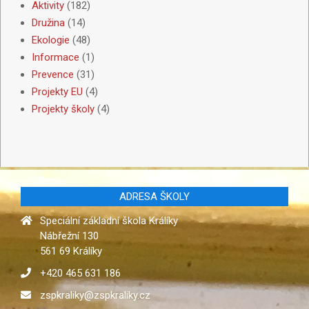
Aktivity
(182)
Družina
(14)
Ekologie
(48)
Informace
(1)
Prevence
(31)
Projekty EU
(4)
Projekty školy
(4)
ADRESA ŠKOLY
Speciální základní škola Králíky
Nábřežní 130
561 69 Králíky
+420 465 631 186
zspkraliky@zspkraliky.cz