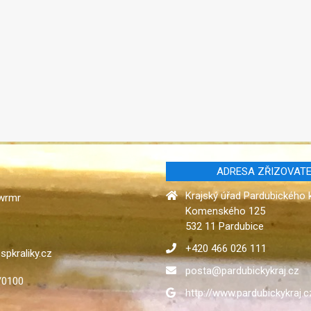
ADRESA ZŘIZOVATE
Krajský úřad Pardubického 
qwrmr
Komenského 125
532 11 Pardubice
+420 466 026 111
spkraliky.cz
posta@pardubickykraj.cz
/0100
http://www.pardubickykraj.c