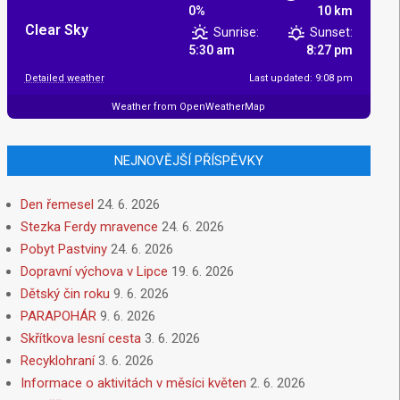
0%
10 km
Clear Sky
Sunrise:
Sunset:
5:30 am
8:27 pm
Detailed weather
Last updated: 9:08 pm
Weather from OpenWeatherMap
NEJNOVĚJŠÍ PŘÍSPĚVKY
Den řemesel
24. 6. 2026
Stezka Ferdy mravence
24. 6. 2026
Pobyt Pastviny
24. 6. 2026
Dopravní výchova v Lipce
19. 6. 2026
Dětský čin roku
9. 6. 2026
PARAPOHÁR
9. 6. 2026
Skřítkova lesní cesta
3. 6. 2026
Recyklohraní
3. 6. 2026
Informace o aktivitách v měsíci květen
2. 6. 2026