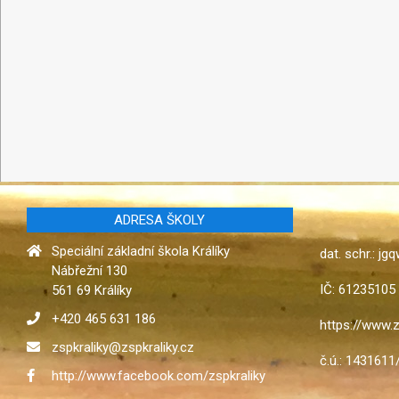
ADRESA ŠKOLY
Speciální základní škola Králíky
dat. schr.: jg
Nábřežní 130
IČ: 61235105
561 69 Králíky
+420 465 631 186
https://www.z
zspkraliky@zspkraliky.cz
č.ú.: 1431611
http://www.facebook.com/zspkraliky