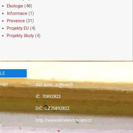
Ekologie
(48)
Informace
(1)
Prevence
(31)
Projekty EU
(4)
Projekty školy
(4)
LE
kraje
dat. schr.: z28bwu9
IČ: 70892822
DIČ: CZ70892822
http://www.klicekevzdelani.cz
z