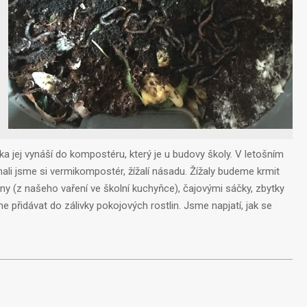
ka jej vynáší do kompostéru, který je u budovy školy. V letošním
ali jsme si vermikompostér, žížalí násadu. Žížaly budeme krmit
ny (z našeho vaření ve školní kuchyňce), čajovými sáčky, zbytky
eme přidávat do zálivky pokojových rostlin. Jsme napjatí, jak se