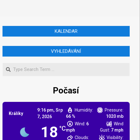
KALENDAR
VYHLEDÁVÁNÍ
Počasí
9:16 pm,
Srp
Humidity:
Pressure:
Králíky
66 %
1020 mb
7, 2026
Wind:
6
Wind
18
°C
mph
Gust:
7 mph
Clouds:
Visibility: