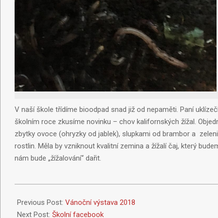
V naší škole třídíme bioodpad snad již od nepaměti. Paní uklízeč
školním roce zkusíme novinku – chov kalifornských žížal. Objedn
zbytky ovoce (ohryzky od jablek), slupkami od brambor a zeleni
rostlin. Měla by vzniknout kvalitní zemina a žížalí čaj, který bud
nám bude „žížalování“ dařit.
Previous Post:
Vánoční výstava 2018
Next Post:
Školní facebook