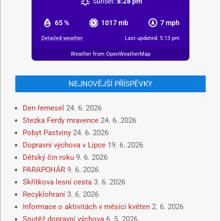
Sunset:
8:28 pm
65 %
1017 mb
7 mph
Detailed weather
Last updated: 5:13 pm
Weather from OpenWeatherMap
NEJNOVĚJŠÍ PŘÍSPĚVKY
Den řemesel
24. 6. 2026
Stezka Ferdy mravence
24. 6. 2026
Pobyt Pastviny
24. 6. 2026
Dopravní výchova v Lipce
19. 6. 2026
Dětský čin roku
9. 6. 2026
PARAPOHÁR
9. 6. 2026
Skřítkova lesní cesta
3. 6. 2026
Recyklohraní
3. 6. 2026
Informace o aktivitách v měsíci květen
2. 6. 2026
Soutěž dopravní výchova
6. 5. 2026