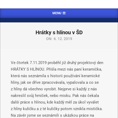
MENU
Hrátky s hlínou v ŠD
ON:
6. 12. 2019
Ve čtvrtek 7.11.2019 proběhl již druhý projektový den
HRÁTKY S HLÍNOU. Přišla mezi nás paní keramička,
která nás seznámila s historii používání keramické
hlíny, jak se dříve zpracovávala, vypalovala a co se
z hlíny dá všechno vyrobit. Nejprve si každý z nás
nakreslil svůj hrníček, nebo misku. Pak nás čekala
další práce s hlínou, kde každý měl za úkol vyválet
z hlíny kuličku a z té kuličky potom vznikla mistička.
Na závěr jsme se seznámili s ukázkou práce na