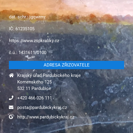
dat. schr.: jgqwrmr
IČ: 61235105
https://www.zspkraliky.cz
č.ú.: 1431611/0100
ADRESA ZŘIZOVATELE
Krajský úřad Pardubického kraje
Komenského 125
532 11 Pardubice
+420 466 026 111
posta@pardubickykraj.cz
http://www.pardubickykraj.cz