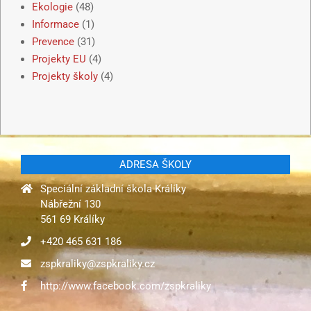
Ekologie
(48)
Informace
(1)
Prevence
(31)
Projekty EU
(4)
Projekty školy
(4)
ADRESA ŠKOLY
Speciální základní škola Králíky
Nábřežní 130
561 69 Králíky
+420 465 631 186
zspkraliky@zspkraliky.cz
http://www.facebook.com/zspkraliky