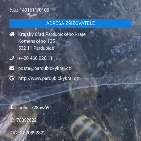
č.ú.: 1431611/0100
ADRESA ZŘIZOVATELE
Krajský úřad Pardubického kraje
Komenského 125
532 11 Pardubice
+420 466 026 111
posta@pardubickykraj.cz
http://www.pardubickykraj.cz
dat. schr.: z28bwu9
IČ: 70892822
DIČ: CZ70892822