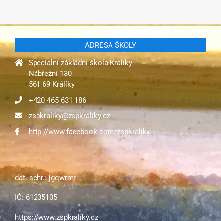
ADRESA ŠKOLY
Speciální základní škola Králíky
Nábřežní 130
561 69 Králíky
+420 465 631 186
zspkraliky@zspkraliky.cz
http://www.facebook.com/zspkraliky
dat. schr.: jgqwrmr
IČ: 61235105
https://www.zspkraliky.cz