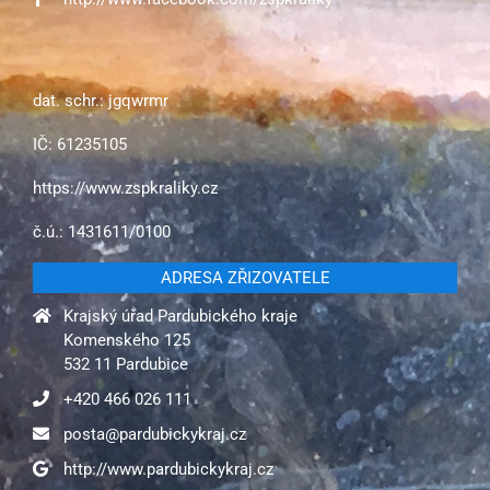
dat. schr.: jgqwrmr
IČ: 61235105
https://www.zspkraliky.cz
č.ú.: 1431611/0100
ADRESA ZŘIZOVATELE
Krajský úřad Pardubického kraje
Komenského 125
532 11 Pardubice
+420 466 026 111
posta@pardubickykraj.cz
http://www.pardubickykraj.cz