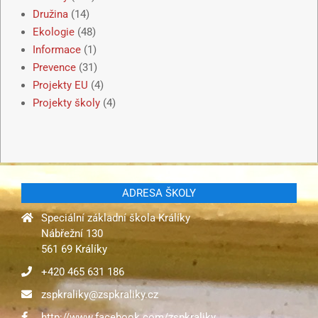
Družina
(14)
Ekologie
(48)
Informace
(1)
Prevence
(31)
Projekty EU
(4)
Projekty školy
(4)
ADRESA ŠKOLY
Speciální základní škola Králíky
Nábřežní 130
561 69 Králíky
+420 465 631 186
zspkraliky@zspkraliky.cz
http://www.facebook.com/zspkraliky