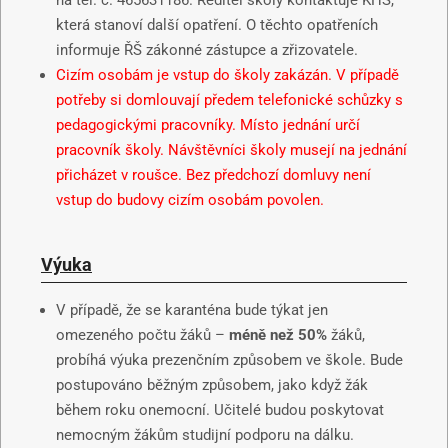
na tel. č. 465631186. Ředitel školy kontaktuje KHS,
která stanoví další opatření. O těchto opatřeních
informuje ŘŠ zákonné zástupce a zřizovatele.
Cizím osobám je vstup do školy zakázán. V případě
potřeby si domlouvají předem telefonické schůzky s
pedagogickými pracovníky. Místo jednání určí
pracovník školy. Návštěvníci školy musejí na jednání
přicházet v roušce. Bez předchozí domluvy není
vstup do budovy cizím osobám povolen.
Výuka
V případě, že se karanténa bude týkat jen
omezeného počtu žáků –
méně než 50%
žáků,
probíhá výuka prezenčním způsobem ve škole. Bude
postupováno běžným způsobem, jako když žák
během roku onemocní. Učitelé budou poskytovat
nemocným žákům studijní podporu na dálku.