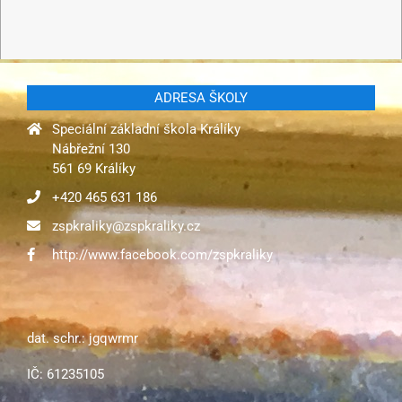
ADRESA ŠKOLY
Speciální základní škola Králíky
Nábřežní 130
561 69 Králíky
+420 465 631 186
zspkraliky@zspkraliky.cz
http://www.facebook.com/zspkraliky
dat. schr.: jgqwrmr
IČ: 61235105