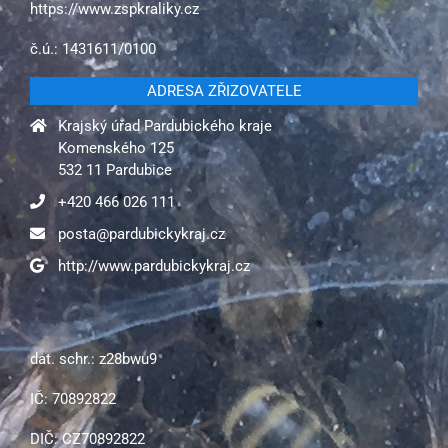
https://www.zspkraliky.cz
č.ú.: 1431611/0100
ADRESA ZŘIZOVATELE
Krajský úřad Pardubického kraje
Komenského 125
532 11 Pardubice
+420 466 026 111
posta@pardubickykraj.cz
http://www.pardubickykraj.cz
dat. schr.: z28bwu9
IČ: 70892822
DIČ: CZ70892822