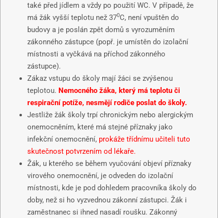
také před jídlem a vždy po použití WC. V případě, že
0
má žák vyšší teplotu než 37
C, není vpuštěn do
budovy a je poslán zpět domů s vyrozuměním
zákonného zástupce (popř. je umístěn do izolační
místnosti a vyčkává na příchod zákonného
zástupce).
Zákaz vstupu do školy mají žáci se zvýšenou
teplotou.
Nemocného žáka, který má teplotu či
respirační potíže, nesmějí rodiče poslat do školy.
Jestliže žák školy trpí chronickým nebo alergickým
onemocněním, které má stejné příznaky jako
infekční onemocnění,
prokáže třídnímu učiteli tuto
skutečnost potvrzením od lékaře.
Žák, u kterého se během vyučování objeví příznaky
virového onemocnění, je odveden do izolační
místnosti, kde je pod dohledem pracovníka školy do
doby, než si ho vyzvednou zákonní zástupci. Žák i
zaměstnanec si ihned nasadí roušku. Zákonný