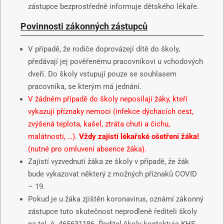
zástupce bezprostředně informuje dětského lékaře.
Povinnosti zákonných zástupců
V případě, že rodiče doprovázejí dítě do školy,
předávají jej pověřenému pracovníkovi u vchodových
dveří. Do školy vstupují pouze se souhlasem
pracovníka, se kterým má jednání.
V žádném případě do školy neposílají žáky, kteří
vykazují příznaky nemoci (infekce dýchacích cest,
zvýšená teplota, kašel, ztráta chuti a čichu,
malátnosti, …).
Vždy zajistí lékařské ošetření žáka!
(nutné pro omluvení absence žáka).
Zajistí vyzvednutí žáka ze školy v případě, že žák
bude vykazovat některý z možných příznaků COVID
– 19.
Pokud je u žáka zjištěn koronavirus, oznámí zákonný
zástupce tuto skutečnost neprodleně řediteli školy