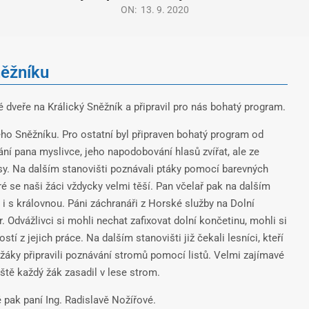
ON:
13. 9. 2020
něžníku
dveře na Králický Sněžník a připravil pro nás bohatý program.
ckého Sněžníku. Pro ostatní byl připraven bohatý program od
ní pana myslivce, jeho napodobování hlasů zvířat, ale ze
sy. Na dalším stanovišti poznávali ptáky pomocí barevných
ré se naši žáci vždycky velmi těší. Pan včelař pak na dalším
 i s královnou. Páni záchranáři z Horské služby na Dolní
Odvážlivci si mohli nechat zafixovat dolní končetinu, mohli si
 z jejich práce. Na dalším stanovišti již čekali lesníci, kteří
žáky připravili poznávání stromů pomocí listů. Velmi zajímavé
eště každý žák zasadil v lese strom.
 pak paní Ing. Radislavě Nožířové.