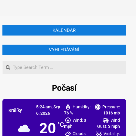
KALENDAR
VYHLEDÁVÁNÍ
Počasí
5:24 am,
Srp
Humidity:
Pressure:
Králíky
76 %
1016 mb
6, 2026
Wind:
3
Wind
20
°C
mph
Gust:
3 mph
Clouds:
Visibility: