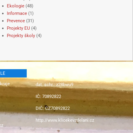
Ekologie
(48)
Informace
(1)
Prevence
(31)
Projekty EU
(4)
Projekty školy
(4)
ELE
kraje
dat. schr.: z28bwu9
IČ: 70892822
DIČ: CZ70892822
http://www.klicekevzdelani.cz
cz