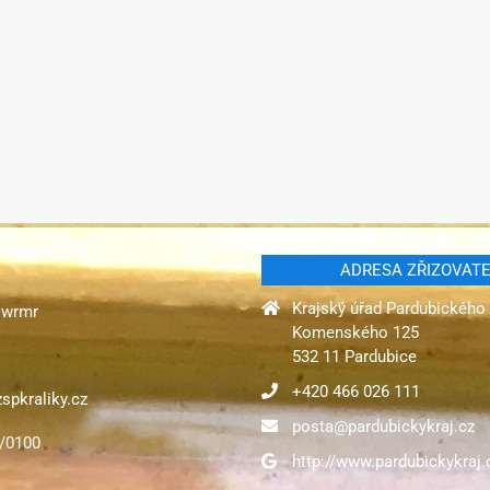
ADRESA ZŘIZOVAT
Krajský úřad Pardubického 
gqwrmr
Komenského 125
532 11 Pardubice
+420 466 026 111
spkraliky.cz
posta@pardubickykraj.cz
1/0100
http://www.pardubickykraj.