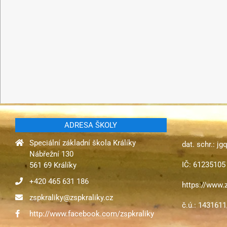
ADRESA ŠKOLY
Speciální základní škola Králíky
dat. schr.: j
Nábřežní 130
IČ: 61235105
561 69 Králíky
+420 465 631 186
https://www.z
zspkraliky@zspkraliky.cz
č.ú.: 143161
http://www.facebook.com/zspkraliky