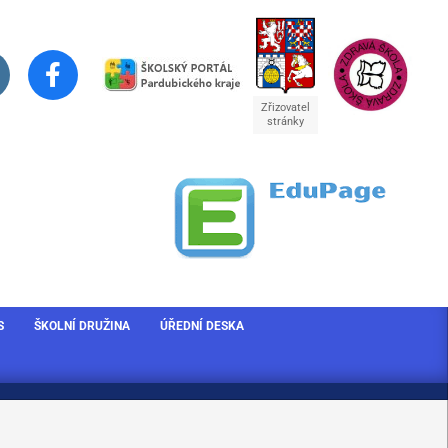
Zřizovatel
stránky
S
ŠKOLNÍ DRUŽINA
ÚŘEDNÍ DESKA