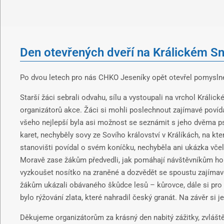
Den otevřených dveří na Králickém S
Po dvou letech pro nás CHKO Jeseníky opět otevřel pomyslné 
Starší žáci sebrali odvahu, sílu a vystoupali na vrchol Králi
organizátorů akce. Žáci si mohli poslechnout zajímavé povídá
všeho nejlepší byla asi možnost se seznámit s jeho dvěma p
karet, nechyběly sovy ze Sovího království v Králíkách, na kte
stanovišti povídal o svém koníčku, nechyběla ani ukázka včel
Moravě zase žákům předvedli, jak pomáhají návštěvníkům hor. 
vyzkoušet nosítko na zraněné a dozvědět se spoustu zajímavostí
žákům ukázali obávaného škůdce lesů – kůrovce, dále si pro 
bylo rýžování zlata, které nahradil český granát. Na závěr si j
Děkujeme organizátorům za krásný den nabitý zážitky, zvláště