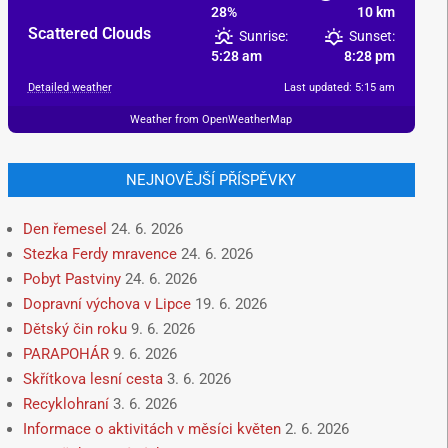
28%
10 km
Scattered Clouds
Sunrise:
Sunset:
5:28 am
8:28 pm
Detailed weather
Last updated: 5:15 am
Weather from OpenWeatherMap
NEJNOVĚJŠÍ PŘÍSPĚVKY
Den řemesel
24. 6. 2026
Stezka Ferdy mravence
24. 6. 2026
Pobyt Pastviny
24. 6. 2026
Dopravní výchova v Lipce
19. 6. 2026
Dětský čin roku
9. 6. 2026
PARAPOHÁR
9. 6. 2026
Skřítkova lesní cesta
3. 6. 2026
Recyklohraní
3. 6. 2026
Informace o aktivitách v měsíci květen
2. 6. 2026