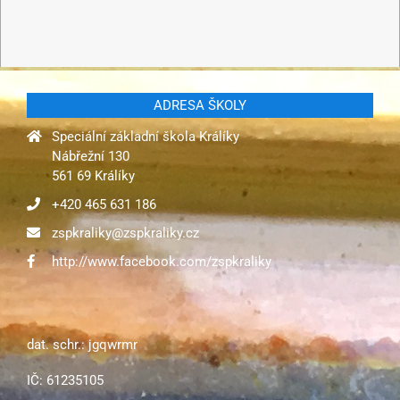
ADRESA ŠKOLY
Speciální základní škola Králíky
Nábřežní 130
561 69 Králíky
+420 465 631 186
zspkraliky@zspkraliky.cz
http://www.facebook.com/zspkraliky
dat. schr.: jgqwrmr
IČ: 61235105