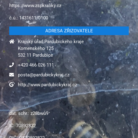
https://www.zspkraliky.cz
č.ú.: 1431611/0100
ADRESA ZŘIZOVATELE
Krajský úřad Pardubického kraje
Komenského 125
532 11 Pardubice
+420 466 026 111
posta@pardubickykraj.cz
http://www.pardubickykraj.cz
dat. schr.: z28bwu9
IČ: 70892822