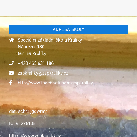
ADRESA ŠKOLY
Speciální základní škola Králíky
Nábřežní 130
561 69 Králíky
+420 465 631 186
zspkraliky@zspkraliky.cz
http://www.facebook.com/zspkraliky
dat. schr.: jgqwrmr
IČ: 61235105
https://www.zspkraliky.cz