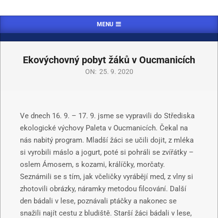
MENU
Ekovýchovný pobyt žáků v Oucmanicích
ON:
25. 9. 2020
Ve dnech 16. 9. – 17. 9. jsme se vypravili do Střediska
ekologické výchovy Paleta v Oucmanicích. Čekal na
nás nabitý program. Mladší žáci se učili dojit, z mléka
si vyrobili máslo a jogurt, poté si pohráli se zvířátky –
oslem Ámosem, s kozami, králíčky, morčaty.
Seznámili se s tím, jak včeličky vyrábějí med, z vlny si
zhotovili obrázky, náramky metodou filcování. Další
den bádali v lese, poznávali ptáčky a nakonec se
snažili najít cestu z bludiště. Starší žáci bádali v lese,