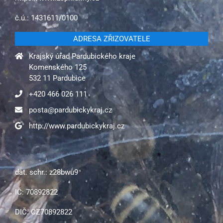
č.ú.: 1431611/0100
ADRESA ZŘIZOVATELE
Krajský úřad Pardubického kraje
Komenského 125
532 11 Pardubice
+420 466 026 111
posta@pardubickykraj.cz
http://www.pardubickykraj.cz
dat. schr.: z28bwu9
IČ: 70892822
DIČ: CZ70892822