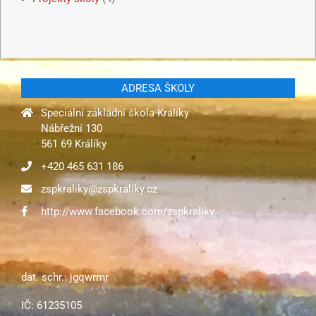
ADRESA ŠKOLY
Speciální základní škola Králíky
Nábřežní 130
561 69 Králíky
+420 465 631 186
zspkraliky@zspkraliky.cz
http://www.facebook.com/zspkraliky
dat. schr.: jgqwrmr
IČ: 61235105