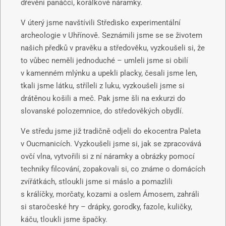
dřevění panáčci, korálkové náramky.
V úterý jsme navštívili Středisko experimentální
archeologie v Uhřínově. Seznámili jsme se se životem
našich předků v pravěku a středověku, vyzkoušeli si, že
to vůbec neměli jednoduché – umleli jsme si obilí
v kamenném mlýnku a upekli placky, česali jsme len,
tkali jsme látku, stříleli z luku, vyzkoušeli jsme si
drátěnou košili a meč. Pak jsme šli na exkurzi do
slovanské polozemnice, do středověkých obydlí.
Ve středu jsme již tradičně odjeli do ekocentra Paleta
v Oucmanicích. Vyzkoušeli jsme si, jak se zpracovává
ovčí vlna, vytvořili si z ní náramky a obrázky pomocí
techniky filcování, zopakovali si, co známe o domácích
zvířátkách, stloukli jsme si máslo a pomazlili
s králíčky, morčaty, kozami a oslem Ámosem, zahráli
si staročeské hry – drápky, gorodky, fazole, kuličky,
káču, tloukli jsme špačky.