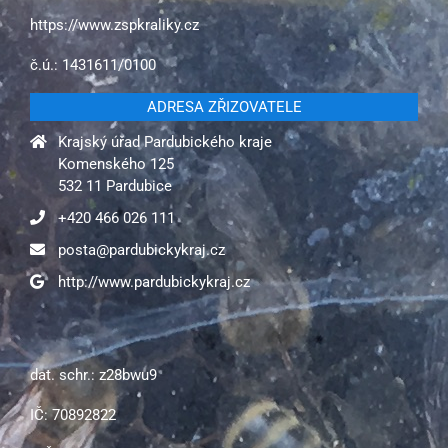
https://www.zspkraliky.cz
č.ú.: 1431611/0100
ADRESA ZŘIZOVATELE
Krajský úřad Pardubického kraje
Komenského 125
532 11 Pardubice
+420 466 026 111
posta@pardubickykraj.cz
http://www.pardubickykraj.cz
dat. schr.: z28bwu9
IČ: 70892822