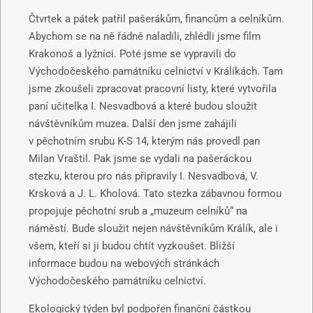
Čtvrtek a pátek patřil pašerákům, financům a celníkům.
Abychom se na ně řádně naladili, zhlédli jsme film
Krakonoš a lyžníci. Poté jsme se vypravili do
Východočeského památníku celnictví v Králíkách. Tam
jsme zkoušeli zpracovat pracovní listy, které vytvořila
paní učitelka I. Nesvadbová a které budou sloužit
návštěvníkům muzea. Další den jsme zahájili
v pěchotním srubu K-S 14, kterým nás provedl pan
Milan Vraštil. Pak jsme se vydali na pašeráckou
stezku, kterou pro nás připravily I. Nesvadbová, V.
Krsková a J. L. Kholová. Tato stezka zábavnou formou
propojuje pěchotní srub a „muzeum celníků“ na
náměstí. Bude sloužit nejen návštěvníkům Králík, ale i
všem, kteří si ji budou chtít vyzkoušet. Bližší
informace budou na webových stránkách
Východočeského památníku celnictví.
Ekologický týden byl podpořen finanční částkou