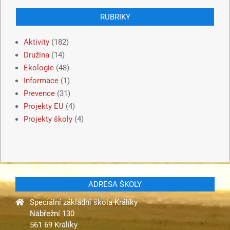
RUBRIKY
Aktivity
(182)
Družina
(14)
Ekologie
(48)
Informace
(1)
Prevence
(31)
Projekty EU
(4)
Projekty školy
(4)
ADRESA ŠKOLY
Speciální základní škola Králíky
Nábřežní 130
561 69 Králíky