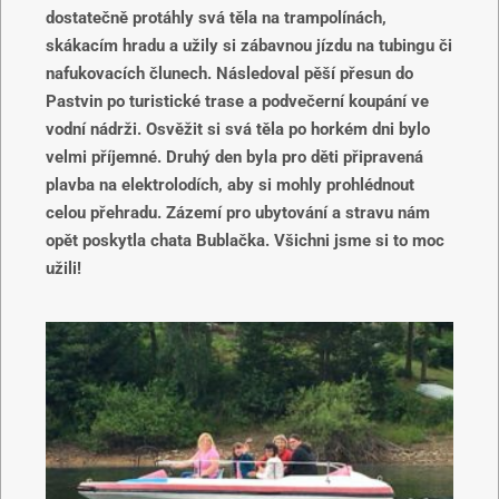
dostatečně protáhly svá těla na trampolínách,
skákacím hradu a užily si zábavnou jízdu na tubingu či
nafukovacích člunech. Následoval pěší přesun do
Pastvin po turistické trase a podvečerní koupání ve
vodní nádrži. Osvěžit si svá těla po horkém dni bylo
velmi příjemné. Druhý den byla pro děti připravená
plavba na elektrolodích, aby si mohly prohlédnout
celou přehradu. Zázemí pro ubytování a stravu nám
opět poskytla chata Bublačka. Všichni jsme si to moc
užili!