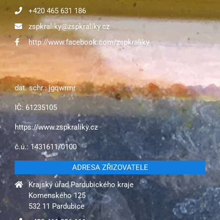
+420 465 631 186
zspkraliky@zspkraliky.cz
http://www.facebook.com/zspkraliky
dat. schr.: jgqwrmr
IČ: 61235105
https://www.zspkraliky.cz
č.ú.: 1431611/0100
ADRESA ZŘIZOVATELE
Krajský úřad Pardubického kraje
Komenského 125
532 11 Pardubice