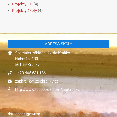
Projekty EU
(4)
Projekty školy
(4)
ADRESA ŠKOLY
Speciální základní škola Králíky
Nábřežní 130
561 69 Králíky
+420 465 631 186
zspkraliky@zspkraliky.cz
http://www.facebook.com/zspkraliky
dat. schr.: jgqwrmr