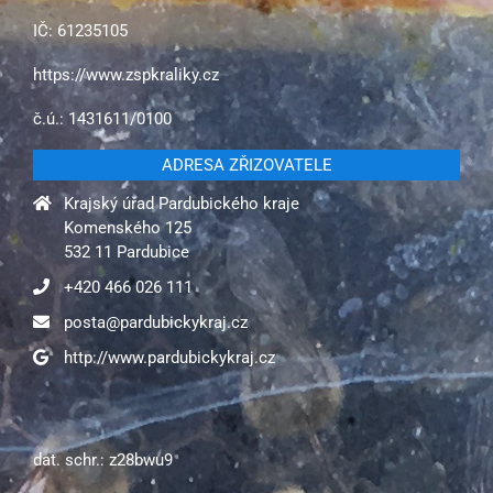
IČ: 61235105
https://www.zspkraliky.cz
č.ú.: 1431611/0100
ADRESA ZŘIZOVATELE
Krajský úřad Pardubického kraje
Komenského 125
532 11 Pardubice
+420 466 026 111
posta@pardubickykraj.cz
http://www.pardubickykraj.cz
dat. schr.: z28bwu9