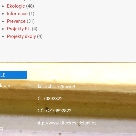
Ekologie
(48)
Informace
(1)
Prevence
(31)
Projekty EU
(4)
Projekty školy
(4)
ELE
kraje
dat. schr.: z28bwu9
IČ: 70892822
DIČ: CZ70892822
http://www.klicekevzdelani.cz
cz