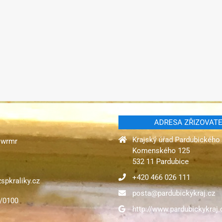
ADRESA ZŘIZOVAT
Krajský úřad Pardubického 
gqwrmr
Komenského 125
532 11 Pardubice
+420 466 026 111
spkraliky.cz
posta@pardubickykraj.cz
1/0100
http://www.pardubickykraj.