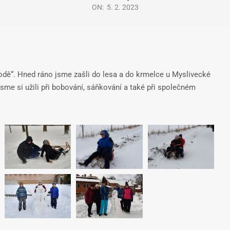
ON:
5. 2. 2023
írodě“. Hned ráno jsme zašli do lesa a do krmelce u Myslivecké
sme si užili při bobování, sáňkování a také při společném