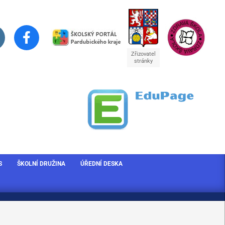
Zřizovatel
stránky
S
ŠKOLNÍ DRUŽINA
ÚŘEDNÍ DESKA