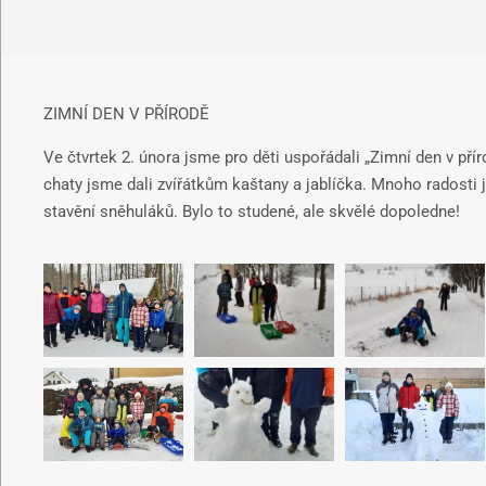
ZIMNÍ DEN V PŘÍRODĚ
Ve čtvrtek 2. února jsme pro děti uspořádali „Zimní den v př
chaty jsme dali zvířátkům kaštany a jablíčka. Mnoho radosti j
stavění sněhuláků. Bylo to studené, ale skvělé dopoledne!