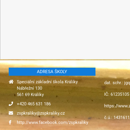
ADRESA ŠKOLY
Speciální základní škola Králíky
dat. schr.: j
Nábřežní 130
IČ: 61235105
561 69 Králíky
+420 465 631 186
https://www.z
zspkraliky@zspkraliky.cz
č.ú.: 143161
http://www.facebook.com/zspkraliky