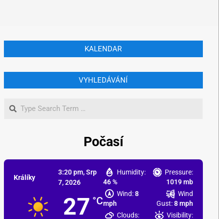
KALENDAR
VYHLEDÁVÁNÍ
Počasí
3:20 pm,
Srp
Humidity:
Pressure:
Králíky
46 %
1019 mb
7, 2026
Wind:
8
Wind
27
°C
mph
Gust:
8 mph
Clouds:
Visibility: