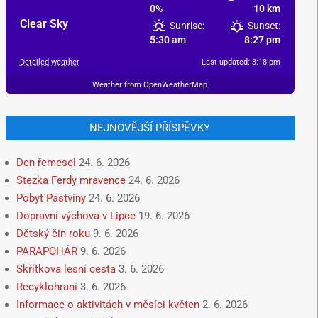
0%
10 km
Clear Sky
Sunrise:
Sunset:
5:30 am
8:27 pm
Detailed weather
Last updated: 3:18 pm
Weather from OpenWeatherMap
NEJNOVĚJŠÍ PŘÍSPĚVKY
Den řemesel
24. 6. 2026
Stezka Ferdy mravence
24. 6. 2026
Pobyt Pastviny
24. 6. 2026
Dopravní výchova v Lipce
19. 6. 2026
Dětský čin roku
9. 6. 2026
PARAPOHÁR
9. 6. 2026
Skřítkova lesní cesta
3. 6. 2026
Recyklohraní
3. 6. 2026
Informace o aktivitách v měsíci květen
2. 6. 2026