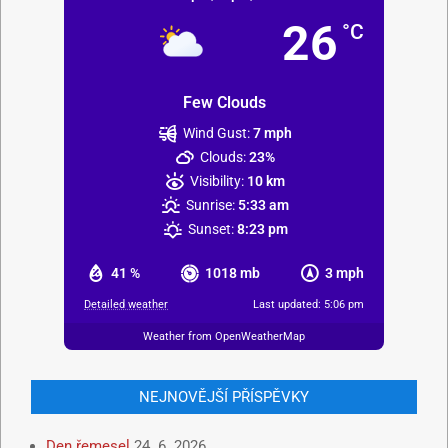
26
°C
Few Clouds
Wind Gust:
7 mph
Clouds:
23%
Visibility:
10 km
Sunrise:
5:33 am
Sunset:
8:23 pm
41 %
1018 mb
3 mph
Detailed weather
Last updated: 5:06 pm
Weather from OpenWeatherMap
NEJNOVĚJŠÍ PŘÍSPĚVKY
Den řemesel
24. 6. 2026