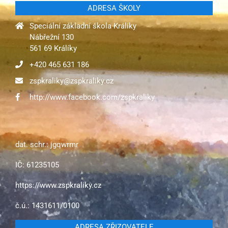
ADRESA ŠKOLY
Speciální základní škola Králíky
Nábřežní 130
561 69 Králíky
+420 465 631 186
zspkraliky@zspkraliky.cz
http://www.facebook.com/zspkraliky
dat. schr.: jgqwrmr
IČ: 61235105
https://www.zspkraliky.cz
č.ú.: 1431611/0100
ADRESA ZŘIZOVATELE