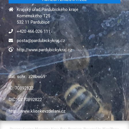
Krajský úřad Pardubického kraje
Komenského 125
532 11 Pardubice
+420 466 026 111
posta@pardubickykraj.cz
http://www.pardubickykraj.cz
dat. schr.: z28bwu9
IČ: 70892822
DIČ: CZ70892822
http://www.klicekevzdelani.cz
Designed using
Magazine News Byte Premium
. Powered by
WordPress
.