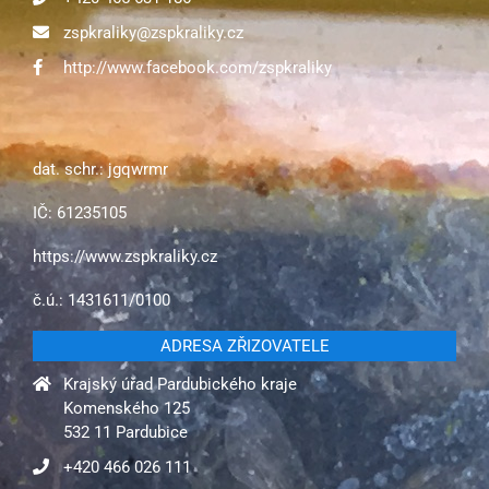
zspkraliky@zspkraliky.cz
http://www.facebook.com/zspkraliky
dat. schr.: jgqwrmr
IČ: 61235105
https://www.zspkraliky.cz
č.ú.: 1431611/0100
ADRESA ZŘIZOVATELE
Krajský úřad Pardubického kraje
Komenského 125
532 11 Pardubice
+420 466 026 111