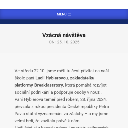
MENU
Vzácná návštěva
ON:
25. 10. 2025
Ve středu 22.10. jsme měli tu čest přivítat na naší
škole paní
Lucii Hyblerovou, zakladatelku
platformy Breakfaststory
, která pomáhá rozvíjet
sociální podnikání a podporuje osoby v nouzi.
Paní Hyblerová téměř před rokem, 28. října 2024,
převzala z rukou prezidenta České republiky Petra
Pavla státní vyznamenání za zásluhy – a my jsme
velmi hrdí, že zavítala právě k nám.