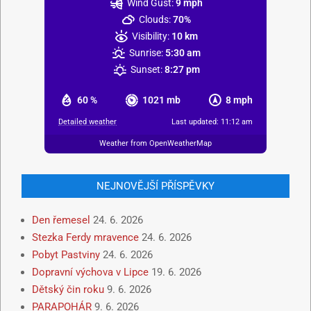
Wind Gust:
9 mph
Clouds:
70%
Visibility:
10 km
Sunrise:
5:30 am
Sunset:
8:27 pm
60 %
1021 mb
8 mph
Detailed weather
Last updated: 11:12 am
Weather from OpenWeatherMap
NEJNOVĚJŠÍ PŘÍSPĚVKY
Den řemesel
24. 6. 2026
Stezka Ferdy mravence
24. 6. 2026
Pobyt Pastviny
24. 6. 2026
Dopravní výchova v Lipce
19. 6. 2026
Dětský čin roku
9. 6. 2026
PARAPOHÁR
9. 6. 2026