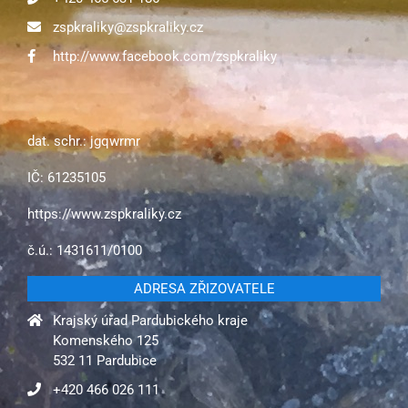
zspkraliky@zspkraliky.cz
http://www.facebook.com/zspkraliky
dat. schr.: jgqwrmr
IČ: 61235105
https://www.zspkraliky.cz
č.ú.: 1431611/0100
ADRESA ZŘIZOVATELE
Krajský úřad Pardubického kraje
Komenského 125
532 11 Pardubice
+420 466 026 111