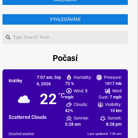
VYHLEDÁVÁNÍ
Počasí
7:07 am,
Srp
Humidity:
Pressure:
Králíky
75 %
1017 mb
6, 2026
Wind:
5
Wind
22
°C
mph
Gust:
7 mph
Clouds:
Visibility:
42%
10 km
Scattered Clouds
Sunrise:
Sunset:
5:28 am
8:28 pm
Detailed weather
Last updated: 7:06 am