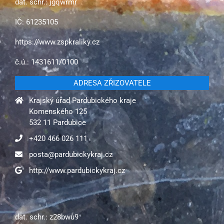
dat. schr.: jgqwrmr
IČ: 61235105
https://www.zspkraliky.cz
č.ú.: 1431611/0100
ADRESA ZŘIZOVATELE
Krajský úřad Pardubického kraje
Komenského 125
532 11 Pardubice
+420 466 026 111
posta@pardubickykraj.cz
http://www.pardubickykraj.cz
dat. schr.: z28bwu9