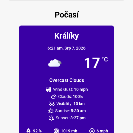
Počasí
Králíky
6:21 am,
Srp 7, 2026
17
°C
Overcast Clouds
Wind Gust:
10 mph
Clouds:
100%
Visibility:
10 km
Sunrise:
5:30 am
Sunset:
8:27 pm
92 %
1019 mb
6 mph