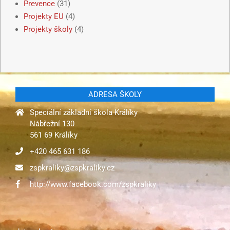
Prevence
(31)
Projekty EU
(4)
Projekty školy
(4)
ADRESA ŠKOLY
Speciální základní škola Králíky
Nábřežní 130
561 69 Králíky
+420 465 631 186
zspkraliky@zspkraliky.cz
http://www.facebook.com/zspkraliky