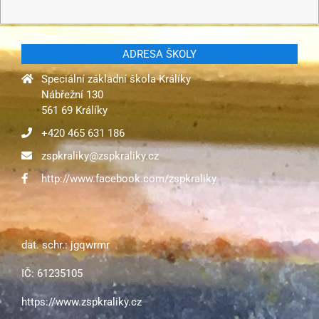
ADRESA ŠKOLY
Speciální základní škola Králíky
Nábřežní 130
561 69 Králíky
+420 465 631 186
zspkraliky@zspkraliky.cz
http://www.facebook.com/zspkraliky
dat. schr.: jgqwrmr
IČ: 61235105
https://www.zspkraliky.cz