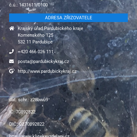
č.ú.: 1431611/0100
ADRESA ZŘIZOVATELE
Krajský úřad Pardubického kraje
Komenského 125
532 11 Pardubice
+420 466 026 111
posta@pardubickykraj.cz
http://www.pardubickykraj.cz
dat. schr.: z28bwu9
IČ: 70892822
DIČ: CZ70892822
http://www.klicekevzdelani.cz