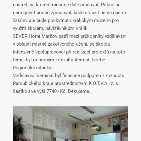
nástřel, na kterém musíme dále pracovat. Pokud se
nám quest podaří zpracovat, bude sloužit nejen našim
žákům, ale bude poskytnut i králickým muzeím pro
využití školám, návštěvníkům Králík.
SEVER Horní Maršov patří mezi průkopníky vzdělávání
v oblasti místně zakotveného učení, se školou
intenzivně spolupracoval při realizaci projektů na toto
téma, byl odborným konzultantem při tvorbě
Regionální čítanky.
Vzdělávací seminář byl finančně podpořen z rozpočtu
Pardubického kraje prostřednictvím K.O.T.V.A., z. s.
částkou ve výši 7740,- Kč. Děkujeme.