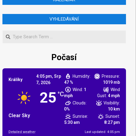
VYHLEDÁVÁNÍ
Počasí
4:05 pm,
Srp
Humidity:
Pressure:
Králíky
47 %
1019 mb
7, 2026
Wind:
1
Wind
25
°C
mph
Gust:
4 mph
Clouds:
Visibility:
0%
10 km
Clear Sky
Sunrise:
Sunset:
5:30 am
8:27 pm
Detailed weather
Last updated: 4:05 pm